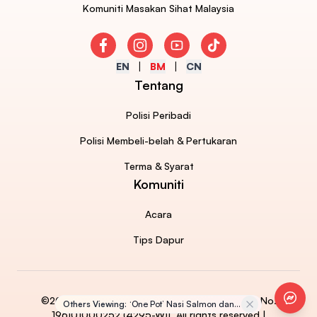
Komuniti Masakan Sihat Malaysia
Facebook
Instagram
Youtube
TikTok
EN
BM
CN
Tentang
Polisi Peribadi
Polisi Membeli-belah & Pertukaran
Terma & Syarat
Komuniti
Acara
Tips Dapur
Faceb
©2026 AJINOMOTO (MALAYSIA) BERHAD [Reg. No.
Others Viewing:
‘One Pot’ Nasi Salmon dan
196101000252 (4295-W)]. All rights reserved |
Cendawan