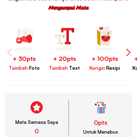
Mengumpul Mata
+ 30pts
+ 20pts
+ 100pts
Tambah
Foto
Tambah
Text
Kongsi
Resipi
K
0pts
Mata Semasa Saya
0
Untuk Menebus