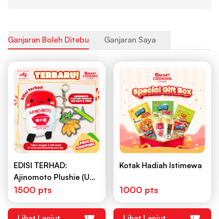
Ganjaran Boleh Ditebus
Ganjaran Saya
EDISI TERHAD:
Kotak Hadiah Istimewa
Ajinomoto Plushie (Ubi
Kayu & Tebu)
1500 pts
1000 pts
Lihat Lanjut
Lihat Lanjut