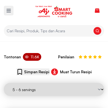
View car
Open main menu
Sambal Kentang Ikan Bilis
Tontonan
11.6K
Penilaian
Simpan Resipi
Muat Turun Resipi