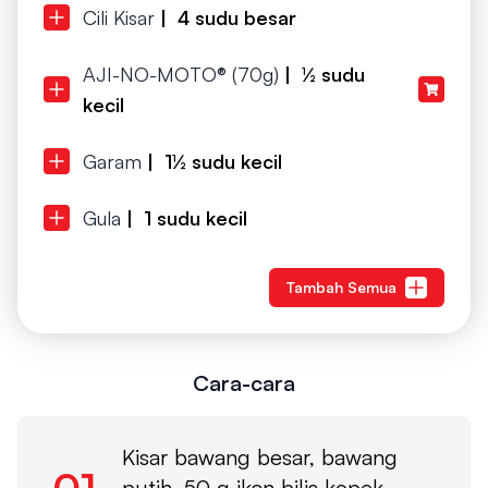
Cili Kisar
| 4 sudu besar
AJI-NO-MOTO® (70g)
| ½ sudu
kecil
Garam
| 1½ sudu kecil
Gula
| 1 sudu kecil
Tambah Semua
Cara-cara
Kisar bawang besar, bawang
01
putih, 50 g ikan bilis kopek