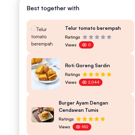
Best together with
Telur tomato berempah
Ratings
Views
0
Roti Goreng Sardin
Ratings
Views
2,044
Burger Ayam Dengan
Cendawan Tumis
Ratings
Views
552