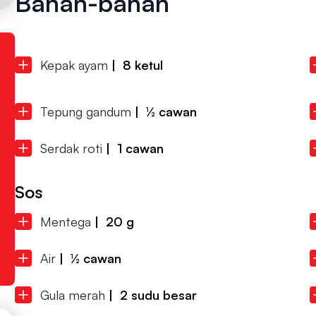
Bahan-bahan
Kepak ayam
| 8 ketul
Tepung gandum
| ½ cawan
Serdak roti
| 1 cawan
Sos
Mentega
| 20 g
Air
| ½ cawan
Gula merah
| 2 sudu besar