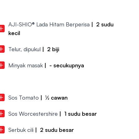
AJI-SHIO® Lada Hitam Berperisa
| 2 sudu
kecil
Telur, dipukul
| 2 biji
Minyak masak
| - secukupnya
Sos Tomato
| ½ cawan
Sos Worcestershire
| 1 sudu besar
Serbuk cili
| 2 sudu besar