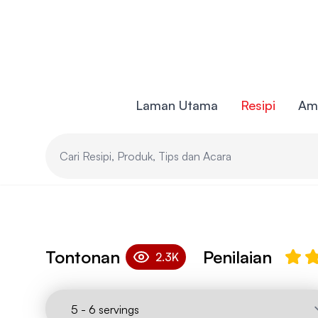
Laman Utama
Resipi
Ami
Ayam Boxin
Tontonan
Penilaian
2.3K