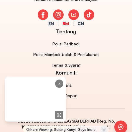
Facebook
Instagram
Youtube
TikTok
EN
BM
CN
Tentang
Polisi Peribadi
Polisi Membeli-belah & Pertukaran
Terma & Syarat
Komuniti
×
Acara
Tips Dapur
©2026 AJINOMOTO (MALAYSIA) BERHAD [Reg. No.
196101000252 (4295-W)]. All rights reserved |
Faceb
Others Viewing:
Sotong Kunyit Gaya India