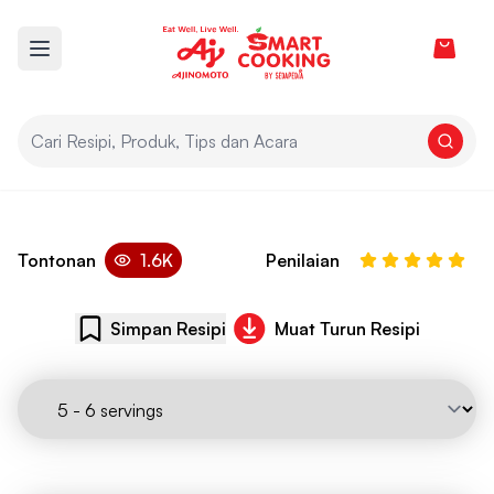
View car
Open main menu
Nasi Jagung
Tontonan
1.6K
Penilaian
Simpan Resipi
Muat Turun Resipi