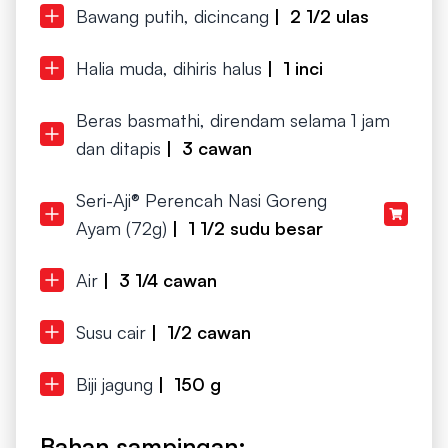
Bawang putih, dicincang
| 2 1/2 ulas
Halia muda, dihiris halus
| 1 inci
Beras basmathi, direndam selama 1 jam
dan ditapis
| 3 cawan
Seri-Aji® Perencah Nasi Goreng
Ayam (72g)
| 1 1/2 sudu besar
Air
| 3 1/4 cawan
Susu cair
| 1/2 cawan
Biji jagung
| 150 g
Bahan sampingan: